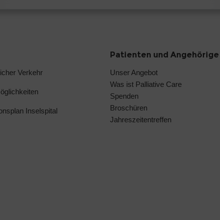
Patienten und Angehörige
licher Verkehr
Unser Angebot
Was ist Palliative Care
glichkeiten
Spenden
Broschüren
ionsplan Inselspital
Jahreszeitentreffen