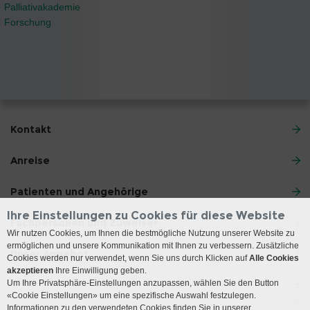
Palliativakademie
Forschung
Kontakt
Anreise
Patienten und Angehörige
Ihre Einstellungen zu Cookies für diese Website
Fachpersonen und Zuweiser
Wir nutzen Cookies, um Ihnen die bestmögliche Nutzung unserer Website zu
ermöglichen und unsere Kommunikation mit Ihnen zu verbessern. Zusätzliche
Unser Angebot
Cookies werden nur verwendet, wenn Sie uns durch Klicken auf
Alle Cookies
akzeptieren
Ihre Einwilligung geben.
Um Ihre Privatsphäre-Einstellungen anzupassen, wählen Sie den Button
«Cookie Einstellungen» um eine spezifische Auswahl festzulegen.
Informationen zu den verwendeten Cookies finden Sie in unserer