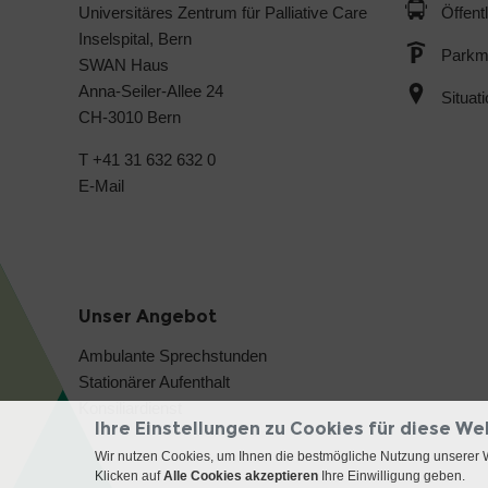
Universitäres Zentrum für Palliative Care
Öffent
Inselspital, Bern
Parkmö
SWAN Haus
Anna-Seiler-Allee 24
Situat
CH-3010 Bern
T +41 31 632 632 0
E-Mail
Unser Angebot
Ambulante Sprechstunden
Stationärer Aufenthalt
Konsiliardienst
Ihre Einstellungen zu Cookies für diese We
Wir nutzen Cookies, um Ihnen die bestmögliche Nutzung unserer 
Klicken auf
Alle Cookies akzeptieren
Ihre Einwilligung geben.