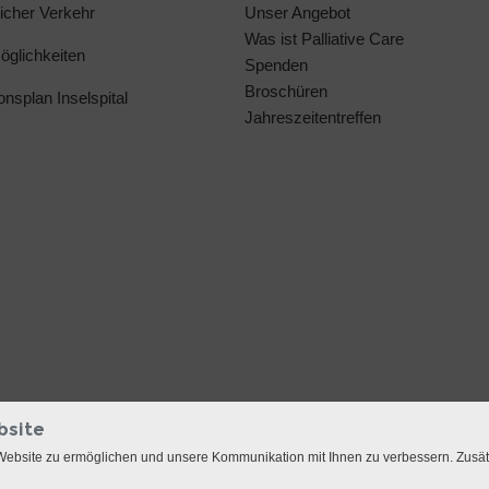
licher Verkehr
Unser Angebot
Was ist Palliative Care
glichkeiten
Spenden
Broschüren
ionsplan Inselspital
Jahreszeitentreffen
bsite
Website zu ermöglichen und unsere Kommunikation mit Ihnen zu verbessern. Zusä