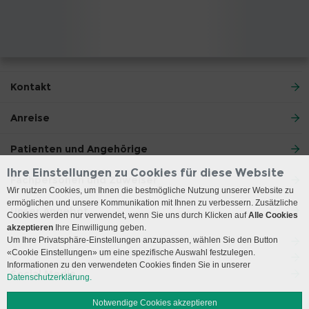
Kontakt
Anreise
Patienten und Angehörige
Ihre Einstellungen zu Cookies für diese Website
Fachpersonen und Zuweiser
Wir nutzen Cookies, um Ihnen die bestmögliche Nutzung unserer Website zu
ermöglichen und unsere Kommunikation mit Ihnen zu verbessern. Zusätzliche
Unser Angebot
Cookies werden nur verwendet, wenn Sie uns durch Klicken auf
Alle Cookies
akzeptieren
Ihre Einwilligung geben.
Um Ihre Privatsphäre-Einstellungen anzupassen, wählen Sie den Button
«Cookie Einstellungen» um eine spezifische Auswahl festzulegen.
Informationen zu den verwendeten Cookies finden Sie in unserer
Social Media
Datenschutzerklärung.
Notwendige Cookies akzeptieren