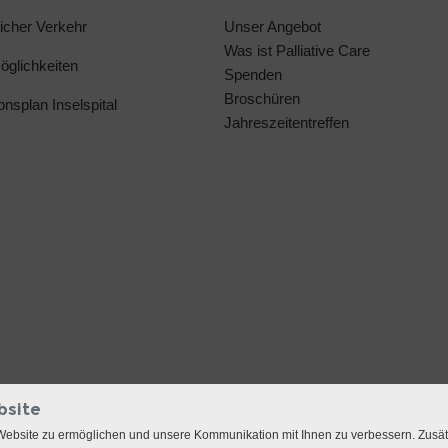
licher Verkehr
Unser Angebot
Was ist Palliative Care
glichkeiten
Spenden
Broschüren
ionsplan Inselspital
Jahreszeitentreffen
bsite
Website zu ermöglichen und unsere Kommunikation mit Ihnen zu verbessern. Zusä