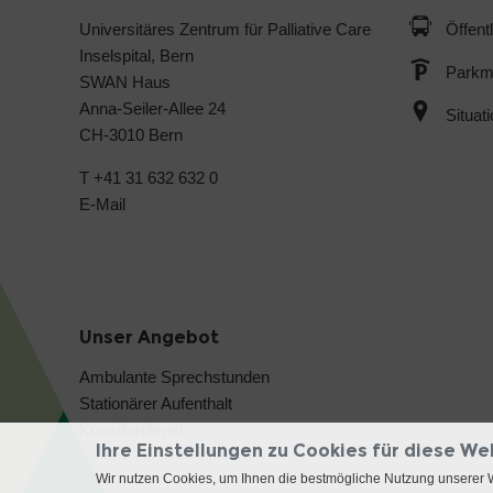
Universitäres Zentrum für Palliative Care
Öffent
Inselspital, Bern
Parkmö
SWAN Haus
Anna-Seiler-Allee 24
Situat
CH-3010 Bern
T +41 31 632 632 0
E-Mail
Unser Angebot
Ambulante Sprechstunden
Stationärer Aufenthalt
Konsiliardienst
Ihre Einstellungen zu Cookies für diese We
Wir nutzen Cookies, um Ihnen die bestmögliche Nutzung unserer 