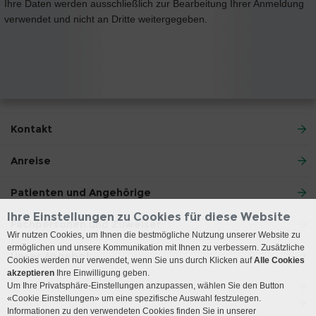
Ihre Daten werden ausschließlich zur Bearbeitung Ihrer Anmeldung
verwendet und nicht an Dritte weitergegeben.
Kontakt
Anreise
Patienten und Angehörige
Ihre Einstellungen zu Cookies für diese Website
Fachpersonen und Zuweiser
Wir nutzen Cookies, um Ihnen die bestmögliche Nutzung unserer Website zu
ermöglichen und unsere Kommunikation mit Ihnen zu verbessern. Zusätzliche
Unser Angebot
Cookies werden nur verwendet, wenn Sie uns durch Klicken auf
Alle Cookies
akzeptieren
Ihre Einwilligung geben.
Um Ihre Privatsphäre-Einstellungen anzupassen, wählen Sie den Button
«Cookie Einstellungen» um eine spezifische Auswahl festzulegen.
Informationen zu den verwendeten Cookies finden Sie in unserer