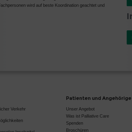
chpersonen wird auf beste Koordination geachtet und
I
Patienten und Angehörige
licher Verkehr
Unser Angebot
Was ist Palliative Care
glichkeiten
Spenden
Broschüren
ionsplan Inselspital