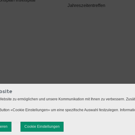
Jahreszeitentreffen
bsite
Website zu ermöglichen und unsere Kommunikation mit Ihnen zu verbessern. Zusä
utton «Cookie Einstellungen» um eine spezifische Auswahl festzulegen. Informat
mer
Datenschutz
Sitemap
ieren
Cookie Einstellungen