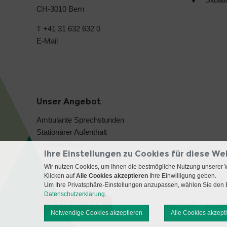
CH-3010 Bern
T +41 31 632 632 0
E-Mail
Unser Angebot
Ambulante Sprechstunden
Stationärer Aufenthalt
Konsiliardienst
Ihre Einstellungen zu Cookies für diese We
Wir nutzen Cookies, um Ihnen die bestmögliche Nutzung unserer 
Klicken auf
Alle Cookies akzeptieren
Ihre Einwilligung geben.
Um Ihre Privatsphäre-Einstellungen anzupassen, wählen Sie den B
Datenschutzerklärung.
NOTFALL 24H
Impressum
Disclai
Notwendige Cookies akzeptieren
Alle Cookies akzept