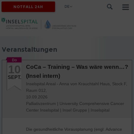
DE
NOTFALL 24H
Veranstaltungen
Do
10
CoCa – Training – Was wäre wenn…?
(Insel intern)
SEPT.
Inselspital Areal - Anna von Krauchtahl Haus, Stock F,
Raum 012,
10.09.2026
Palliativzentrum
|
University Comprehensive Cancer
Center Inselspital
|
Insel Gruppe
|
Inselspital
Die gesundheitliche Vorausplanung (engl. Advance